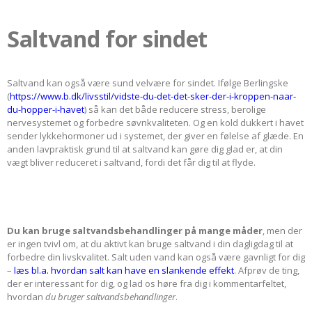
Saltvand for sindet
Saltvand kan også være sund velvære for sindet. Ifølge Berlingske
(
https://www.b.dk/livsstil/vidste-du-det-det-sker-der-i-kroppen-naar-
du-hopper-i-havet
) så kan det både reducere stress, berolige
nervesystemet og forbedre søvnkvaliteten. Og en kold dukkert i havet
sender lykkehormoner ud i systemet, der giver en følelse af glæde. En
anden lavpraktisk grund til at saltvand kan gøre dig glad er, at din
vægt bliver reduceret i saltvand, fordi det får dig til at flyde.
Du kan bruge saltvandsbehandlinger på mange måder
, men der
er ingen tvivl om, at du aktivt kan bruge saltvand i din dagligdag til at
forbedre din livskvalitet. Salt uden vand kan også være gavnligt for dig
–
læs bl.a. hvordan salt kan have en slankende effekt
. Afprøv de ting,
der er interessant for dig, og lad os høre fra dig i kommentarfeltet,
hvordan
du bruger saltvandsbehandlinger
.