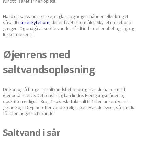
rundt til saltet er helt opløst.
Hæld dit saltvand i en ske, et glas, tag noget i hånden eller brug et
såkaldt
næseskyllehorn
, der er lavet til formålet. Skyl et næsebor af
gangen. Og undgå at snøfte vandet hårdt ind – det er ubehageligt og
lukker næsen til.
Øjenrens med
saltvandsopløsning
Du kan også bruge en saltvandsbehandling, hvis du har en mild
øjenbetændelse. Det renser og kan lindre. Fremgangsmåden og
opskriften er ligetil: Brug 1 spiseskefuld salt til 1 liter lunkent vand –
gerne kogt. Dryp herefter vandet roligt i øjet. Hvis det svier, så har du
fået for meget salt i vandet.
Saltvand i sår