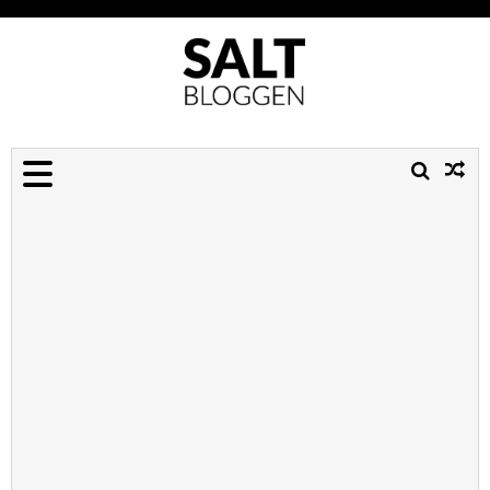
SALTBLOGGEN.DK
Lægger hovedet på
blokken for salt, så du ikke
behøver