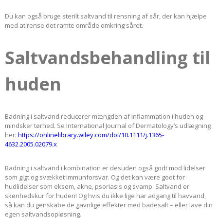
Du kan også bruge sterilt saltvand til rensning af sår, der kan hjælpe
med at rense det ramte område omkring såret.
Saltvandsbehandling til
huden
Badning i saltvand reducerer mængden af inflammation i huden og
mindsker tørhed. Se International Journal of Dermatology’s udlægning
her:
https://onlinelibrary.wiley.com/doi/10.1111/j.1365-
4632.2005.02079.x
Badning i saltvand i kombination er desuden også godt mod lidelser
som gigt og svækket immunforsvar. Og det kan være godt for
hudlidelser som eksem, akne, psoriasis og svamp. Saltvand er
skønhedskur for huden! Og hvis du ikke lige har adgang til havvand,
så kan du genskabe de gavnlige effekter med badesalt – eller lave din
egen saltvandsopløsning.