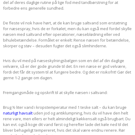
del af deres daglige rutine på lige fod med tandbørstning for at
forbedre ens generelle sundhed.
De fleste vil nok have hørt, at de kan bruge saltvand som erstatning
for næsespray, hvis de er forkølet, men du kan også med fordel skylle
næsen med saltvand efter operationer, næseblødning eller ved
bihulebetændelse. Formålet er enkelt: Rense næsen for betændelse,
skorper og støv – desuden fugter det også slimhinderne.
Hvis du vil med på næseskylningsbølgen som en del af din daglige
velvære, så er der gode grunde til det. En ren næse er god velvære,
fordi det får dit system til at fungere bedre. Og det er risikofrit! Gør det
gerne 1-2 gange om dagen.
Fremgangsmåde og opskrift til at skylle næsen i saltvand:
Brug ½ liter vand i kropstemperatur med 1 teske salt – du kan bruge
naturligt havsalt
uden jod og antiklumpning, hvis du vil have den helt
rene vare, men ellers er helt almindeligt køkkensalt også brugbart. Du
kan evt. også koge dit vand først og herefter lade det køle ned til det
bliver behageligt tempereret, hvis det skal være endnu renere. Rør